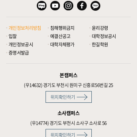
개인정보처리방침
침해행위금지
윤리강령
입찰
예결산공고
대학정보공시
개인정보공시
대학자체평가
한길학원
증명서발급
본캠퍼스
(우14632)
경기도 부천시 원미구 신흥로56번길 25
위치확인하기
소사캠퍼스
(우14774)
경기도 부천시 소사구 소사로 56
위치확인하기