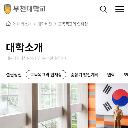
대학소개
대학비전
교육목표와 인재상
대학소개
나는 내일 더 찬란하게 빛나는
부천대인입니다.
설립정신
교육목표와 인재상
중장기 발전계획
연혁
6