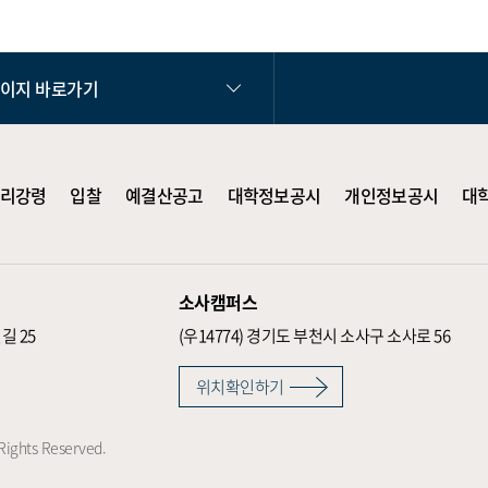
페이지 바로가기
리강령
입찰
예결산공고
대학정보공시
개인정보공시
대
소사캠퍼스
길 25
(우14774)
경기도 부천시 소사구 소사로 56
위치확인하기
Rights Reserved.