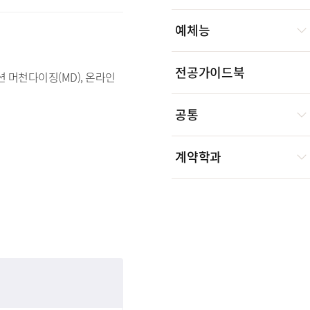
예체능
전공가이드북
 머천다이징(MD), 온라인
공통
계약학과