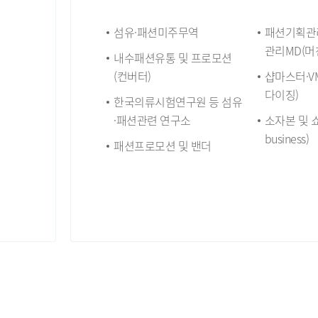
섬유·패션미주무역
패션기획관
관리MD(머
내수패션유통 및 프로모션
(컨버터)
샵마스터·V
다이징)
한국의류시험연구원 등 섬유
·패션관련 연구소
소자본 및 쇼
business)
패션프로모션 및 밴더