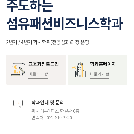
주도하는
섬유패션비즈니스학과
2년제 / 4년제 학사학위(전공심화)과정 운영
교육과정로드맵
학과홈페이지
바로가기
바로가기
학과안내 및 문의
위치 : 본캠퍼스 한길관 6층
연락처 :
032-610-3320