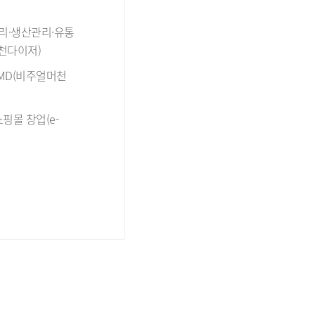
리·생산관리·유통
천다이저)
MD(비주얼머천
핑몰 창업(e-