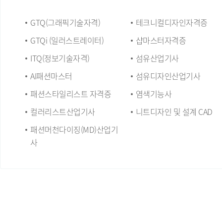
GTQ(그래픽기술자격)
테크니컬디자인자격증
GTQi (일러스트레이터)
샵마스터자격증
ITQ(정보기술자격)
섬유산업기사
AI패션마스터
섬유디자인산업기사
패션스타일리스트 자격증
염색기능사
컬러리스트산업기사
니트디자인 및 설계 CAD
패션머천다이징(MD)산업기
사