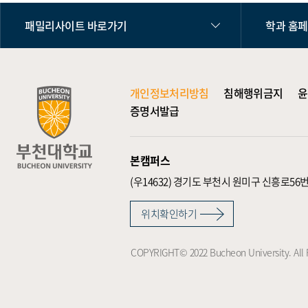
패밀리사이트 바로가기
학과 홈
개인정보처리방침
침해행위금지
윤
증명서발급
본캠퍼스
(우14632)
경기도 부천시 원미구 신흥로56번
위치확인하기
COPYRIGHT© 2022 Bucheon University. All 