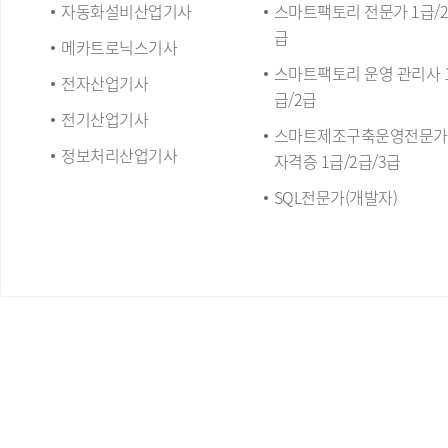
자동화설비산업기사
스마트팩토리 전문가 1급/2
급
메카트로닉스기사
스마트팩토리 운영 관리사 
전자산업기사
급/2급
전기산업기사
스마트제조구축운영전문가
정보처리산업기사
자격증 1급/2급/3급
SQL전문가(개발자)