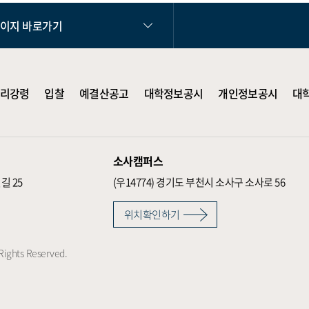
페이지 바로가기
리강령
입찰
예결산공고
대학정보공시
개인정보공시
대
소사캠퍼스
길 25
(우14774)
경기도 부천시 소사구 소사로 56
위치확인하기
Rights Reserved.