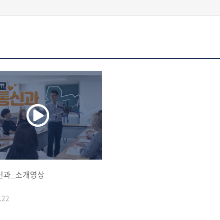
신과_소개영상
.22