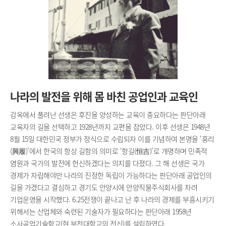
나라의 발전을 위해 몸 바친 공업인과 교육인
감옥에서 풀려난 선생은 후진을 양성하는 교육이 중요하다는 판단아래
교육자의 길을 선택하고 1928년까지 교편을 잡았다. 이후 선생은 1948년
8월 15일 대한민국 정부가 정식으로 수립되자 이를 기념하여 본명을 ‘흥리
(興履)’에서 한국의 항상 길함의 의미로 ‘항길(恒吉)’로 개명하며 민족적
염원과 국가의 발전에 헌신하겠다는 의지를 다졌다. 그 해 선생은 국가
경제가 자립해야만 나라의 진정한 독립이 가능하다는 판단아래 공업인의
길을 가겠다고 결심하고 경기도 안양시에 안양직물주식회사를 차려
기업운영을 시작했다. 6.25전쟁이 끝나고 난 후 나라의 경제를 부흥시키기
위해서는 산업체와 숙련된 기술자가 필요하다는 판단아래 1958년
소사공업기술학교(현 부천대학교의 전신)를 설립하였다.