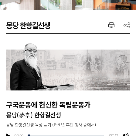
몽당 한항길선생
구국운동에 헌신한 독립운동가
몽당(夢堂) 한항길선생
몽당 한항길선생 육성 듣기 (1970년 후반 행사 중에서)
00:00
09:47