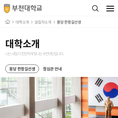
대학소개
설립자소개
몽당 한항길선생
대학소개
나는 내일 더 찬란하게 빛나는
부천대인입니다.
몽당 한항길선생
정심관 안내