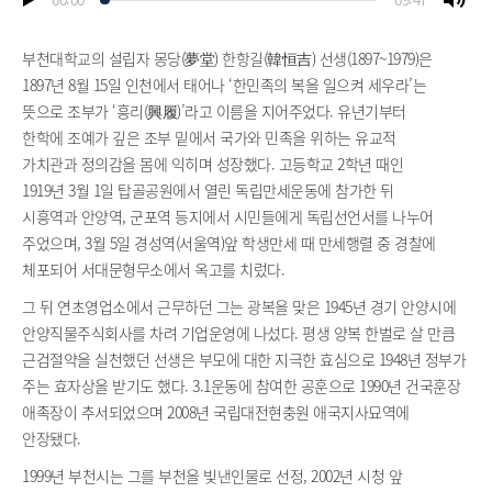
부천대학교의 설립자 몽당(夢堂) 한항길(韓恒吉) 선생(1897~1979)은
1897년 8월 15일 인천에서 태어나 ‘한민족의 복을 일으켜 세우라’는
뜻으로 조부가 ‘흥리(興履)’라고 이름을 지어주었다. 유년기부터
한학에 조예가 깊은 조부 밑에서 국가와 민족을 위하는 유교적
가치관과 정의감을 몸에 익히며 성장했다. 고등학교 2학년 때인
1919년 3월 1일 탑골공원에서 열린 독립만세운동에 참가한 뒤
시흥역과 안양역, 군포역 등지에서 시민들에게 독립선언서를 나누어
주었으며, 3월 5일 경성역(서울역)앞 학생만세 때 만세행렬 중 경찰에
체포되어 서대문형무소에서 옥고를 치렀다.
그 뒤 연초영업소에서 근무하던 그는 광복을 맞은 1945년 경기 안양시에
안양직물주식회사를 차려 기업운영에 나섰다. 평생 양복 한벌로 살 만큼
근검절약을 실천했던 선생은 부모에 대한 지극한 효심으로 1948년 정부가
주는 효자상을 받기도 했다. 3.1운동에 참여한 공훈으로 1990년 건국훈장
애족장이 추서되었으며 2008년 국립대전현충원 애국지사묘역에
안장됐다.
1999년 부천시는 그를 부천을 빛낸인물로 선정, 2002년 시청 앞