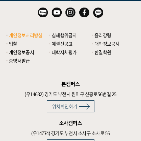
개인정보처리방침
침해행위금지
윤리강령
입찰
예결산공고
대학정보공시
개인정보공시
대학자체평가
한길학원
증명서발급
본캠퍼스
(우14632)
경기도 부천시 원미구 신흥로56번길 25
위치확인하기
소사캠퍼스
(우14774)
경기도 부천시 소사구 소사로 56