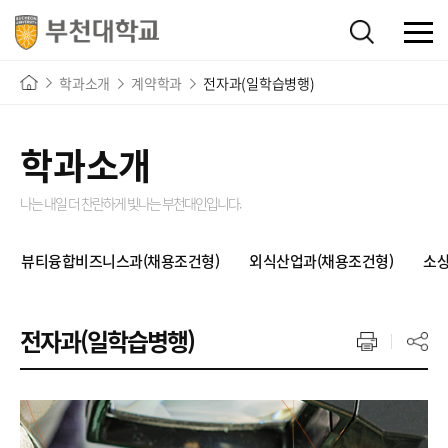
학과소개
계약학과
전자과(일학습병행)
학과소개
나는 내일 더 찬란하게 빛나는
부천대인입니다.
뷰티융합비즈니스과(채용조건형)
외식산업과(채용조건형)
소상
전자과(일학습병행)