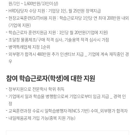
원/1인 ~ 1,600만원/13인이상)
HRD담당자 수당 지원 : 기업당 1인, 월 25만원 정액지급
현장교육훈련(OJT)비용 지원 : 학습근로자당 1인당 연 최대 200만원 내외
(기업에 지원)
학습근로자 훈련지원금 지원 : 1인당 월 20만원(기업에 지원)
조달청 물품제조/구매 적격 심사, 기술용역 적격 심사시 가점
병역특례업체 지정 1순위
외부평가 합격시 480만원 추가 인센티브 지급 _ 기업에 계속 재직중인 경
우
참여 학습근로자(학생)에 대한 지원
정부지원으로 전문학사 학위 취득
기업에서 일과 학습을 병행함으로써 기업으로부터 임금 지급 _ 경력 인
정
교육훈련과정 수료시 일학습병행자격(NCS 기반) 수여_외부평가 합격자
내일채움공제 가입 가능(중복 지원 가능)