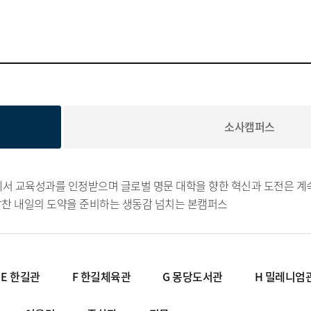
소사캠퍼스
에서 교육성과를 인정받으며 글로벌 명문 대학을 향한 혁신과 도전은 계
찬 내일의 도약을 준비하는 생동감 넘치는 본캠퍼스
E 한길관
F 한길체육관
G 몽당도서관
H 밀레니엄