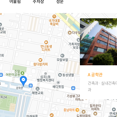
어울림
주차장
정문
A 공학관
건축과 · 실내건축
과