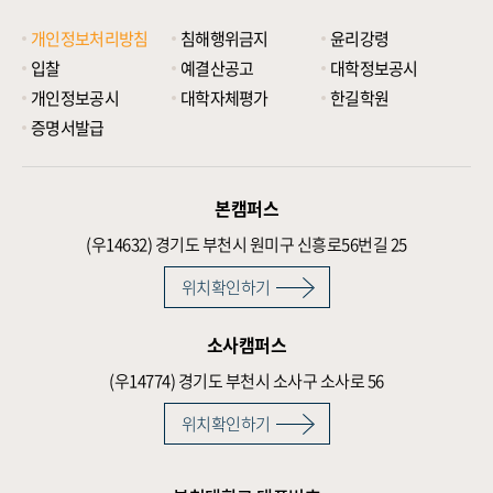
개인정보처리방침
침해행위금지
윤리강령
입찰
예결산공고
대학정보공시
개인정보공시
대학자체평가
한길학원
증명서발급
본캠퍼스
(우14632)
경기도 부천시 원미구 신흥로56번길 25
위치확인하기
소사캠퍼스
(우14774)
경기도 부천시 소사구 소사로 56
위치확인하기