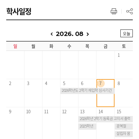
학사일정
2026. 08
오늘
일
월
화
수
목
금
토
1
2
3
4
5
6
7
8
2026학년도 2학기 재입학 심사기간(2차)
9
10
11
12
13
14
15
2026학년 2학기 등록금 고지서 출력(오후
2025학년도 후기 학위수여(예정)
광복절
설립자 몽당 한