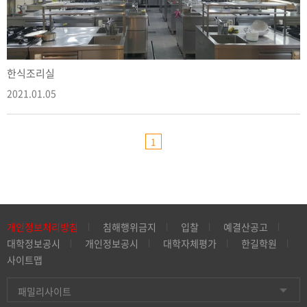
한식조리실
2021.01.05
1
개인정보처리방침
침해행위금지
입찰
예결산공고
대학정보공시
개인정보공시
대학자체평가
한길학원
사이트맵
패밀리사이트