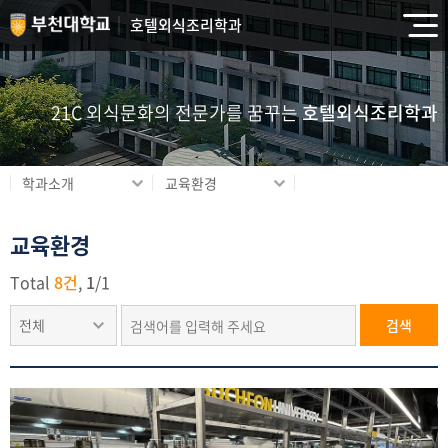
호텔외식조리학과
21C 외식문화의 전문가를 꿈꾸는
호텔외식조리학과
학과소개
교육환경
교육환경
Total
8건
,
1
/
1
전체
검색