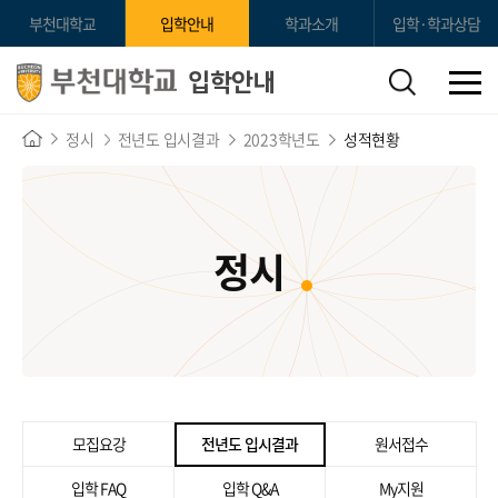
부천대학교
입학안내
학과소개
입학·학과상담
입학안내
정시
전년도 입시결과
2023학년도
성적현황
정시
모집요강
전년도 입시결과
원서접수
입학 FAQ
입학 Q&A
My지원