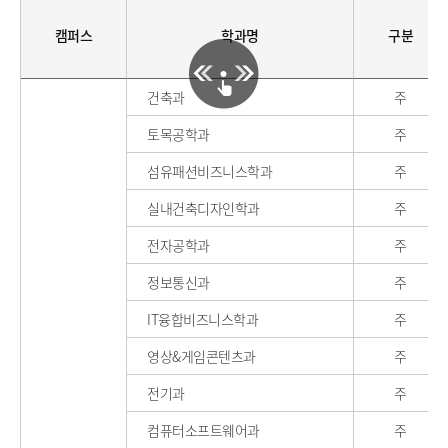
캠퍼스
학과명
구분
건축과
주
토목공학과
주
섬유패션비즈니스학과
주
실내건축디자인학과
주
전자공학과
주
정보통신과
주
IT융합비즈니스학과
주
영상&게임콘텐츠과
주
전기과
주
컴퓨터소프트웨어과
주