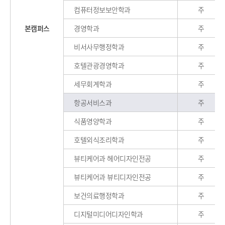
컴퓨터정보보안학과
주
본캠퍼스
경영학과
주
비서사무행정학과
주
호텔관광경영학과
주
세무회계학과
주
항공서비스과
주
식품영양학과
주
호텔외식조리학과
주
뷰티케어과 헤어디자인전공
주
뷰티케어과 뷰티디자인전공
주
보건의료행정학과
주
디지털미디어디자인학과
주