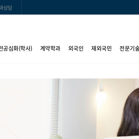
과상담
전공심화(학사)
계약학과
외국인
재외국민
전문기