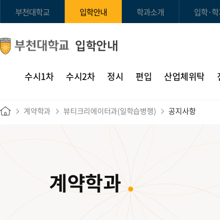
부천대학교
입학안내
학과소개
입학·학
입학안내
수시1차
수시2차
정시
편입
산업체위탁
계약학과
뷰티크리에이터과(일학습병행)
공지사항
계약학과