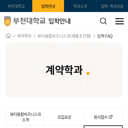
부천대학교
입학안내
학과소개
입학·학과상담
입학안내
계약학과
뷰티융합비즈니스과(채용조건형)
입학 FAQ
계약학과
뷰티융합비즈니스과
모집요강
원서접수
소개