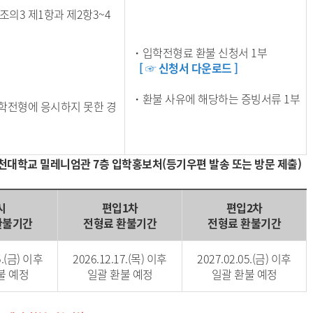
의3 제1항과 제2항3~4
・입학전형료 환불 신청서 1부
[ ☞ 신청서 다운로드 ]
・환불 사유에 해당하는 증빙서류 1부
입학전형에 응시하지 못한 경
5 부천대학교 밀레니엄관 7층 입학홍보처(등기우편 발송 또는 방문 제출)
시
편입1차
편입2차
환불기간
전형료 환불기간
전형료 환불기간
5.(금) 이후
2026.12.17.(목) 이후
2027.02.05.(금) 이후
불 예정
일괄 환불 예정
일괄 환불 예정