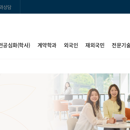
과상담
전공심화(학사)
계약학과
외국인
재외국민
전문기