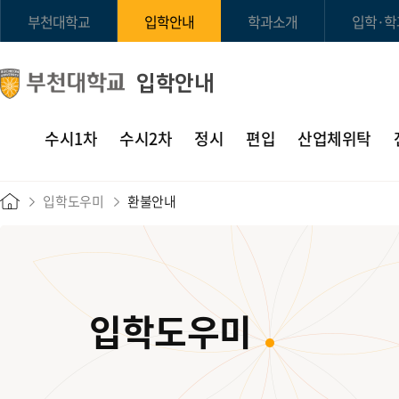
부천대학교
입학안내
학과소개
입학·학
입학안내
수시1차
수시2차
정시
편입
산업체위탁
입학도우미
환불안내
입학도우미