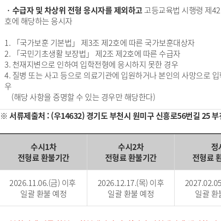
・
수급자 및 차상위 전형 응시자를 제외하고
고등교육법 시행령 제42조
호에 해당하는 응시자
1. 「국가보훈 기본법」 제3조 제2호에 따른 국가보훈대상자
2. 「국민기초생활 보장법」 제2조 제2호에 따른 수급자
3. 천재지변으로 인하여 입학전형에 응시하지 못한 경우
4. 질병 또는 사고 등으로 의료기관에 입원하거나 본인의 사망으로 
우
(해당 사항을 증명할 수 있는 경우만 해당한다)
※ 서류제출처 : (우14632) 경기도 부천시 원미구 신흥로56번길 2
수시1차
수시2차
정
전형료 환불기간
전형료 환불기간
전형료 
2026.11.06.(금) 이후
2026.12.17.(목) 이후
2027.02.0
일괄 환불 예정
일괄 환불 예정
일괄 환