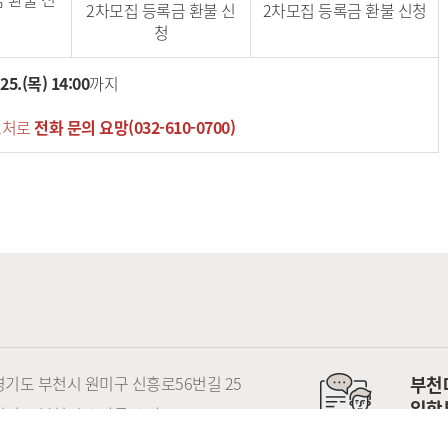
2차모집 등록금 환불 신
2차모집 등록금 환불 신청
청
25.(목) 14:00
까지
보처로
전화 문의 요망
(032-610-0700)
) 경기도 부천시 원미구 신흥로56번길 25
부천
입학
) 경기도 부천시 소사구 소사로 56
바로가