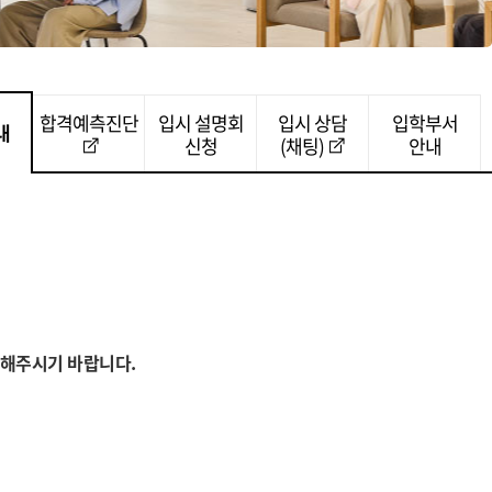
합격예측진단
입시 설명회
입시 상담
입학부서
내
신청
(채팅)
안내
출해주시기 바랍니다.