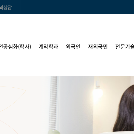
과상담
전공심화(학사)
계약학과
외국인
재외국민
전문기