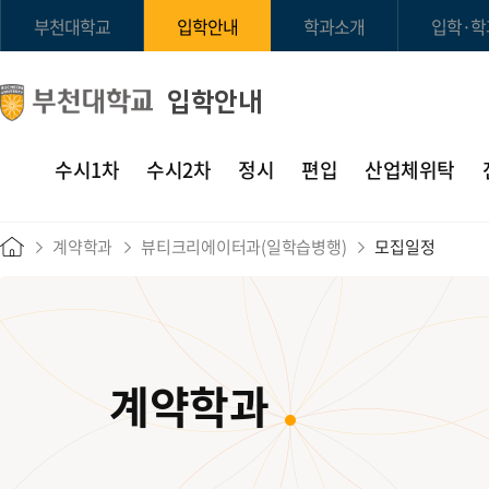
부천대학교
입학안내
학과소개
입학·학
입학안내
수시1차
수시2차
정시
편입
산업체위탁
계약학과
뷰티크리에이터과(일학습병행)
모집일정
계약학과