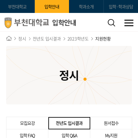
부천대학교
입학안내
학과소개
입학·학과상담
입학안내
정시
전년도 입시결과
2023학년도
지원현황
정시
모집요강
전년도 입시결과
원서접수
입학 FAQ
입학 Q&A
My지원