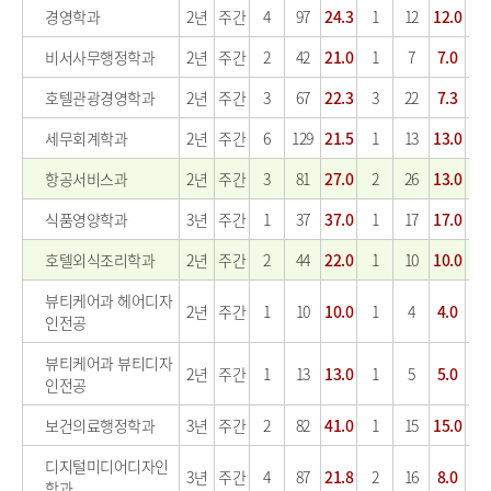
경영학과
2년
주간
4
97
24.3
1
12
12.0
0
비서사무행정학과
2년
주간
2
42
21.0
1
7
7.0
0
호텔관광경영학과
2년
주간
3
67
22.3
3
22
7.3
0
세무회계학과
2년
주간
6
129
21.5
1
13
13.0
0
항공서비스과
2년
주간
3
81
27.0
2
26
13.0
1
식품영양학과
3년
주간
1
37
37.0
1
17
17.0
0
호텔외식조리학과
2년
주간
2
44
22.0
1
10
10.0
1
뷰티케어과 헤어디자
2년
주간
1
10
10.0
1
4
4.0
0
인전공
뷰티케어과 뷰티디자
2년
주간
1
13
13.0
1
5
5.0
0
인전공
보건의료행정학과
3년
주간
2
82
41.0
1
15
15.0
1
디지털미디어디자인
3년
주간
4
87
21.8
2
16
8.0
0
학과