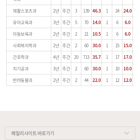
재활스포츠과
2년
주간
3
139
46.3
1
24
24.0
1
유아교육과
3년
주간
5
70
14.0
1
6
6.0
0
아동보육과
2년
주간
2
21
10.5
1
6
6.0
0
사회복지학과
2년
주간
2
60
30.0
1
15
15.0
0
간호학과
4년
주간
20
713
35.7
1
17
17.0
0
치기공과
3년
주간
2
60
30.0
1
10
10.0
0
반려동물과
2년
주간
2
44
22.0
1
12
12.0
0
패밀리사이트 바로가기