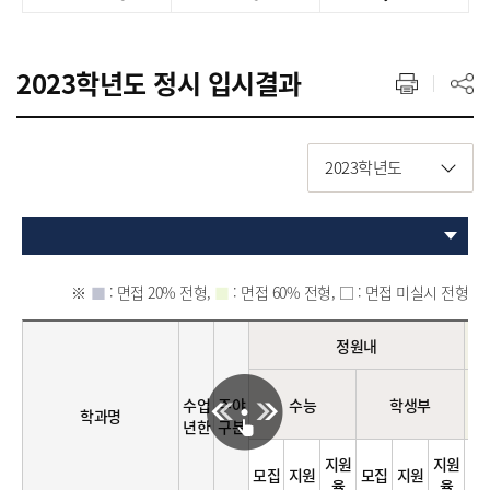
2023학년도 정시 입시결과
2023학년도
■
: 면접 20% 전형,
■
: 면접 60% 전형, □ : 면접 미실시 전형
정원내
수업
주야
수능
학생부
수
학과명
년한
구분
지원
지원
모집
지원
모집
지원
모
율
율