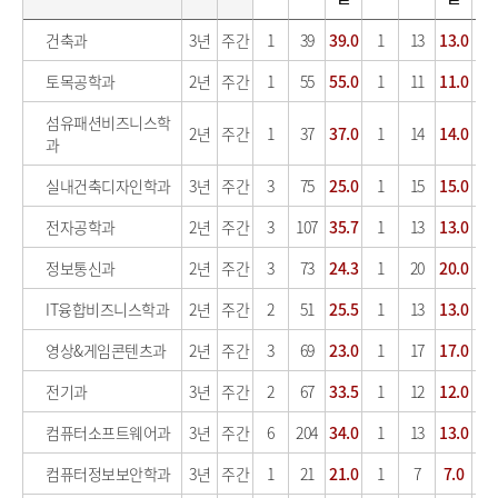
건축과
3년
주간
1
39
39.0
1
13
13.0
0
토목공학과
2년
주간
1
55
55.0
1
11
11.0
0
섬유패션비즈니스학
2년
주간
1
37
37.0
1
14
14.0
0
과
실내건축디자인학과
3년
주간
3
75
25.0
1
15
15.0
0
전자공학과
2년
주간
3
107
35.7
1
13
13.0
0
정보통신과
2년
주간
3
73
24.3
1
20
20.0
0
IT융합비즈니스학과
2년
주간
2
51
25.5
1
13
13.0
0
영상&게임콘텐츠과
2년
주간
3
69
23.0
1
17
17.0
0
전기과
3년
주간
2
67
33.5
1
12
12.0
0
컴퓨터소프트웨어과
3년
주간
6
204
34.0
1
13
13.0
0
컴퓨터정보보안학과
3년
주간
1
21
21.0
1
7
7.0
0