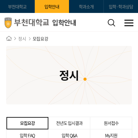
부천대학교
입학안내
학과소개
입학·학과상담
입학안내
정시
모집요강
정시
모집요강
전년도 입시결과
원서접수
입학 FAQ
입학 Q&A
My지원