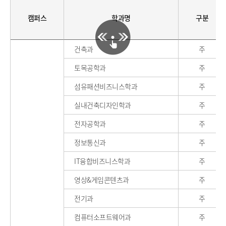
캠퍼스
학과명
구분
건축과
주
토목공학과
주
섬유패션비즈니스학과
주
실내건축디자인학과
주
전자공학과
주
정보통신과
주
IT융합비즈니스학과
주
영상&게임콘텐츠과
주
전기과
주
컴퓨터소프트웨어과
주