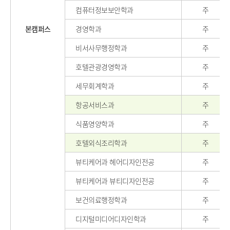
컴퓨터정보보안학과
주
본캠퍼스
경영학과
주
비서사무행정학과
주
호텔관광경영학과
주
세무회계학과
주
항공서비스과
주
식품영양학과
주
호텔외식조리학과
주
뷰티케어과 헤어디자인전공
주
뷰티케어과 뷰티디자인전공
주
보건의료행정학과
주
디지털미디어디자인학과
주