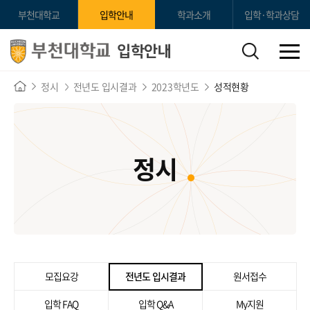
부천대학교
입학안내
학과소개
입학·학과상담
입학안내
정시
전년도 입시결과
2023학년도
성적현황
정시
모집요강
전년도 입시결과
원서접수
입학 FAQ
입학 Q&A
My지원