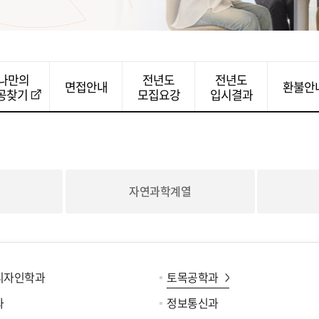
나만의
전년도
전년도
면접안내
환불안
공찾기
모집요강
입시결과
자연과학계열
디자인학과
토목공학과
과
정보통신과