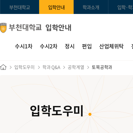
부천대학교
입학안내
학과소개
입학·학
입학안내
수시1차
수시2차
정시
편입
산업체위탁
입학도우미
학과 Q&A
공학계열
토목공학과
입학도우미