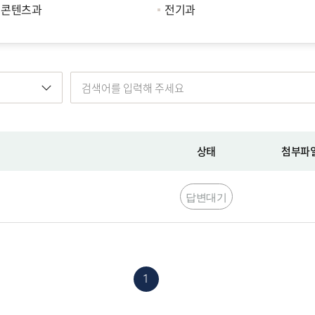
임콘텐츠과
전기과
상태
첨부파
답변대기
1