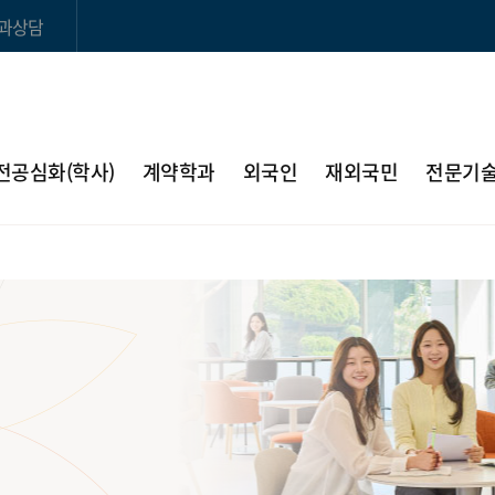
과상담
전공심화(학사)
계약학과
외국인
재외국민
전문기