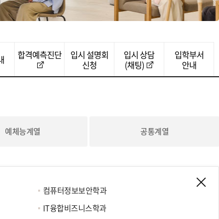
합격예측진단
입시 설명회
입시 상담
입학부서
내
신청
(채팅)
안내
예체능계열
공통계열
컴퓨터정보보안학과
IT융합비즈니스학과