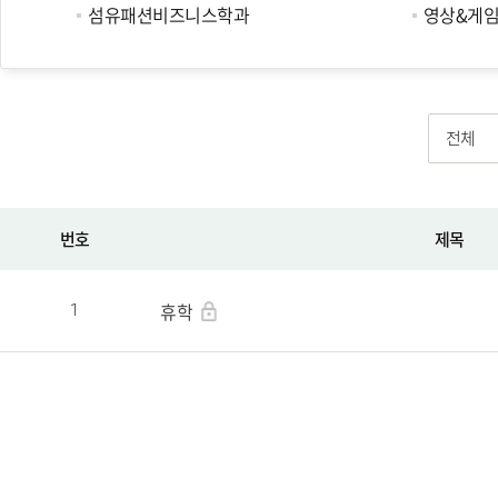
섬유패션비즈니스학과
영상&게
전체
번호
제목
휴학
1