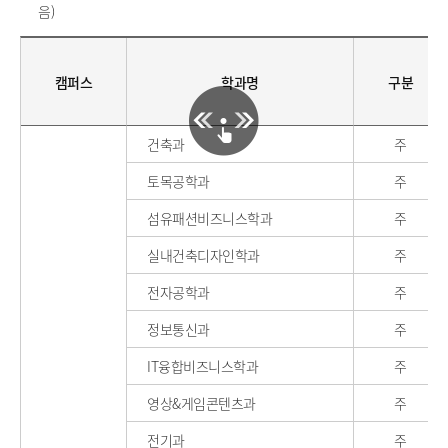
음)
캠퍼스
학과명
구분
건축과
주
토목공학과
주
섬유패션비즈니스학과
주
실내건축디자인학과
주
전자공학과
주
정보통신과
주
IT융합비즈니스학과
주
영상&게임콘텐츠과
주
전기과
주