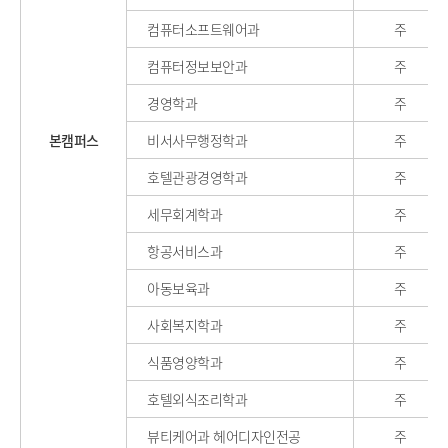
컴퓨터소프트웨어과
주
컴퓨터정보보안과
주
경영학과
주
본캠퍼스
비서사무행정학과
주
호텔관광경영학과
주
세무회계학과
주
항공서비스과
주
아동보육과
주
사회복지학과
주
식품영양학과
주
호텔외식조리학과
주
뷰티케어과 헤어디자인전공
주