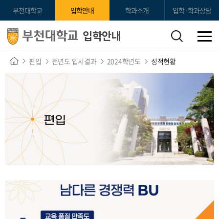
부천대학교
입학안내
학과소개
입학·학과상담
입학안내
편입
전년도 입시결과
2024학년도
성적현황