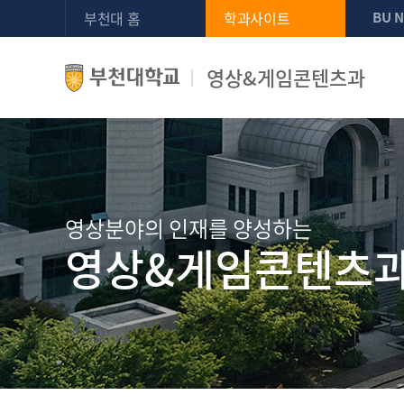
부천대 홈
학과사이트
BU 
영상&게임콘텐츠과
영상분야의 인재를 양성하는
영상&게임콘텐츠