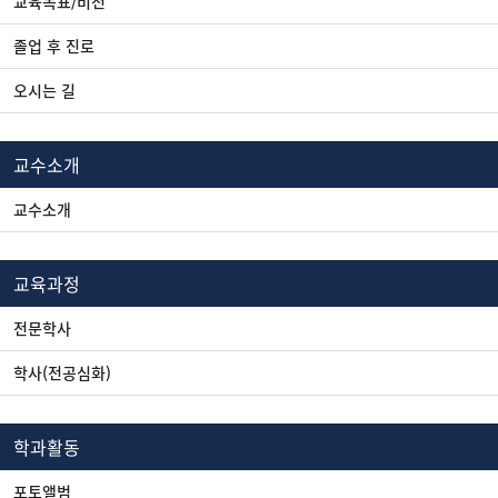
교육목표/비전
졸업 후 진로
오시는 길
교수소개
교수소개
교육과정
전문학사
학사(전공심화)
학과활동
포토앨범