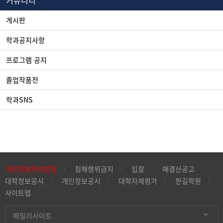
커뮤니티
게시판
학과공지사항
프로그램 공지
졸업작품전
학과SNS
개인정보처리방침
침해행위금지
입찰
예결산공고
대학정보공시
개인정보공시
대학자체평가
한길학원
사이트맵
패밀리사이트