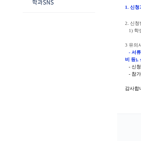
학과SNS
1.
신청기간
2. 신
1) 학
3 유의
- 서
비 등)
- 신
-
참가
감사합