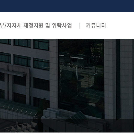
부/지자체 재정지원 및 위탁사업
커뮤니티