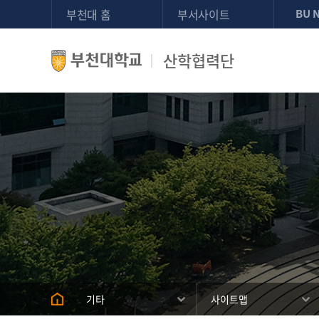
부천대 홈
부서사이트
BU 
산학협력단
기타
사이트맵