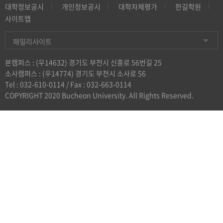
대학정보공시
개인정보공시
대학자체평가
한길학원
사이트맵
패밀리사이트
본캠퍼스 : (우14632) 경기도 부천시 신흥로 56번길 25
소사캠퍼스 : (우14774) 경기도 부천시 소사로 56
Tel :
032-610-0114
/ Fax : 032-663-0114
COPYRIGHT 2020 Bucheon University. All Rights Reserved.