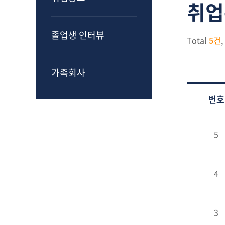
취업
졸업생 인터뷰
Total
5건
,
가족회사
번호
5
4
3