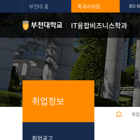
부천대 홈
학과사이트
BU 
IT융합비즈니스학과
취업정보
취업
취업공고