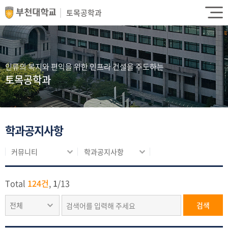
토목공학과
인류의 복지와 편익을 위한 인프라 건설을 주도하는
토목공학과
학과공지사항
커뮤니티
학과공지사항
Total
124건
,
1
/
13
전체
검색