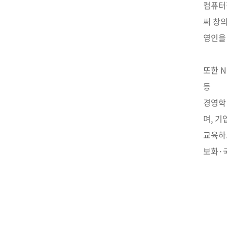
컴퓨터
써 창
영인을
또한 
등
경영학
며, 
교육하
보화·