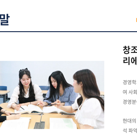
말
창조
리에
경영학
여 사
경영분
현대의
석 파