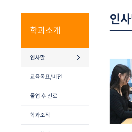
인사
학과소개
인사말
교육목표/비전
졸업 후 진로
학과조직