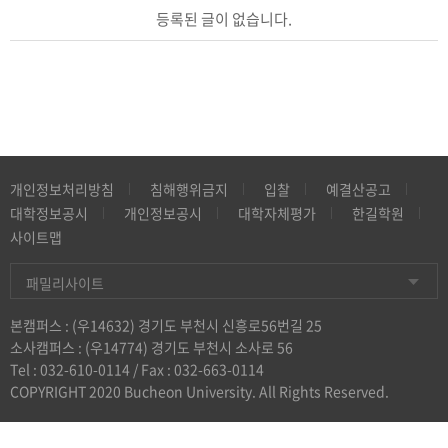
등록된 글이 없습니다.
개인정보처리방침
침해행위금지
입찰
예결산공고
대학정보공시
개인정보공시
대학자체평가
한길학원
사이트맵
패밀리사이트
본캠퍼스 : (우14632) 경기도 부천시 신흥로56번길 25
소사캠퍼스 : (우14774) 경기도 부천시 소사로 56
Tel :
032-610-0114
/ Fax : 032-663-0114
COPYRIGHT 2020 Bucheon University. All Rights Reserved.