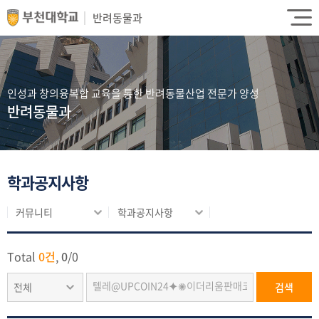
반려동물과
인성과 창의융복합 교육을 통한 반려동물산업 전문가 양성
반려동물과
학과공지사항
커뮤니티
학과공지사항
Total
0건
,
0
/
0
전체
검색