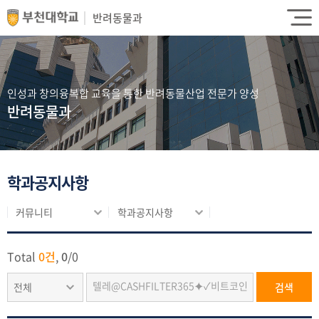
반려동물과
인성과 창의융복합 교육을 통한 반려동물산업 전문가 양성
반려동물과
학과공지사항
커뮤니티
학과공지사항
Total
0건
,
0
/
0
전체
검색