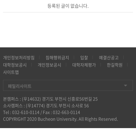
등록된 글이 없습니다.
개인정보처리방침
침해행위금지
입찰
예결산공고
대학정보공시
개인정보공시
대학자체평가
한길학원
사이트맵
패밀리사이트
본캠퍼스 : (우14632) 경기도 부천시 신흥로56번길 25
소사캠퍼스 : (우14774) 경기도 부천시 소사로 56
Tel :
032-610-0114
/ Fax : 032-663-0114
COPYRIGHT 2020 Bucheon University. All Rights Reserved.