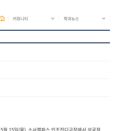
커뮤니티
학과뉴스
5월 15일(목), 소사캠퍼스 인조잔디구장에서 성공적