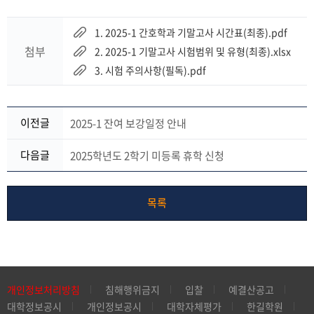
1. 2025-1 간호학과 기말고사 시간표(최종).pdf
첨부
2. 2025-1 기말고사 시험범위 및 유형(최종).xlsx
3. 시험 주의사항(필독).pdf
이전글
2025-1 잔여 보강일정 안내
다음글
2025학년도 2학기 미등록 휴학 신청
목록
개인정보처리방침
침해행위금지
입찰
예결산공고
대학정보공시
개인정보공시
대학자체평가
한길학원