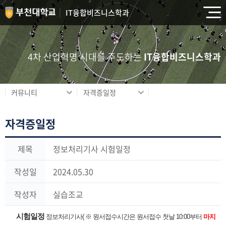
IT융합비즈니스학과
4차 산업혁명 시대를 주도하는
IT융합비즈니스학과
커뮤니티
자격증일정
자격증일정
제목
정보처리기사 시험일정
작성일
2024.05.30
작성자
실습조교
시험일정
정보처리기사( ※ 원서접수시간은 원서접수 첫날 10:00부터
마지