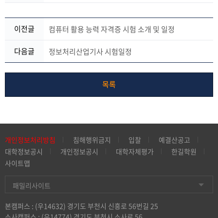
이전글
컴퓨터 활용 능력 자격증 시험 소개 및 일정
다음글
정보처리산업기사 시험일정
목록
개인정보처리방침
침해행위금지
입찰
예결산공고
대학정보공시
개인정보공시
대학자체평가
한길학원
사이트맵
패밀리사이트
본캠퍼스 : (우14632) 경기도 부천시 신흥로 56번길 25
소사캠퍼스 : (우14774) 경기도 부천시 소사로 56