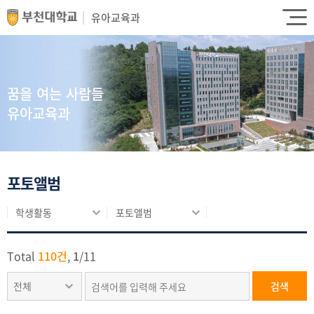
유아교육과
꿈을 여는 사람들
유아교육과
포토앨범
학생활동
포토앨범
Total
110건
,
1
/
11
전체
검색