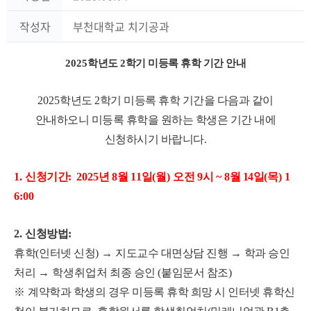
작성자
부천대학교 치기공과
2025
학년도 2
학기 미등록 휴학 기간 안내
2025
학년도 2
학기 미등록 휴학 기간을 다음과 같이
안내하오니 미등록 휴학을 원하는 학생은 기간 내에
신청하시기 바랍니다
.
1.
신청기간
:
2025
년 8
월
11
일
(월
)
오전
9
시
~ 8
월 14
일
(
목
) 1
6:00
2.
신청방법
:
휴학
(
인터넷 신청
)
→
지도교수 대면상담 진행
→
학과 승인
처리
→ 학생취업처
최종 승인
(
붙임문서 참조
)
※
계약학과 학생의 경우 미등록 휴학 희망 시 인터넷 휴학신