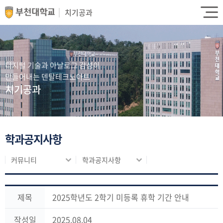
치기공과
디지털 기술과 아날로그 감성이
만들어내는 덴탈테크노아트
치기공과
학과공지사항
커뮤니티
학과공지사항
제목
2025학년도 2학기 미등록 휴학 기간 안내
작성일
2025.08.04