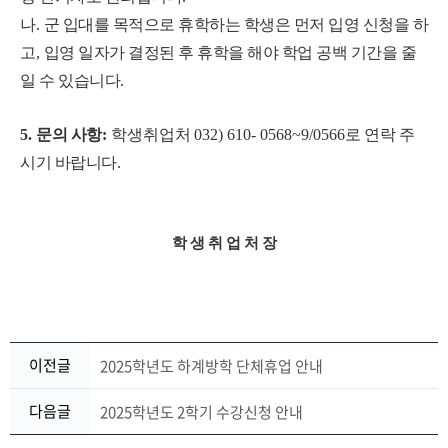
나
.
군 입대를 목적으로 휴학하는 학생은 먼저 입영 신청을 하
고
,
입영 일자가 결정된 후 휴학을 해야 학업 공백 기간을 줄
일 수 있습니다
.
5.
문의 사항
:
학생취업처
032) 610- 0568~9/0566
로 연락 주
시기 바랍니다
.
학 생 취 업 처 장
이전글
2025학년도 하계방학 단체휴업 안내
다음글
2025학년도 2학기 수강신청 안내