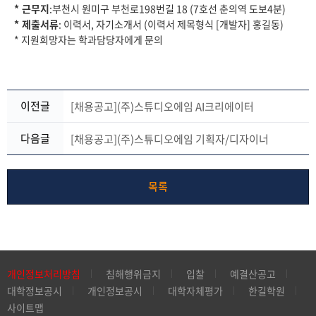
* 근무지
:부천시 원미구 부천로198번길 18 (7호선 춘의역 도보4분)
* 제출서류
: 이력서, 자기소개서 (이력서 제목형식 [개발자] 홍길동)
* 지원희망자는 학과담당자에게 문의
이전글
[채용공고](주)스튜디오에임 AI크리에이터
다음글
[채용공고](주)스튜디오에임 기획자/디자이너
목록
개인정보처리방침
침해행위금지
입찰
예결산공고
대학정보공시
개인정보공시
대학자체평가
한길학원
사이트맵