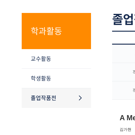
졸업
학과활동
교수활동
학생활동
졸업작품전
A M
김가현