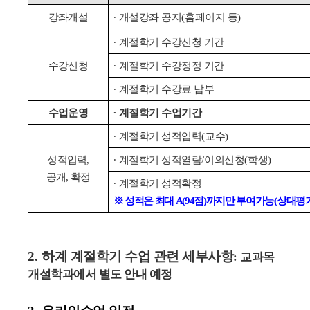
강좌개설
∙
개설강좌 공지
(
홈페이지 등
)
∙
계절학기 수강신청 기간
수강신청
∙
계절학기 수강정정 기간
∙
계절학기 수강료 납부
수업운영
∙
계절학기 수업기간
∙
계절학기 성적입력
(
교수
)
성적입력
,
∙
계절학기 성적열람
/
이의신청
(
학생
)
공개
,
확정
∙
계절학기 성적확정
※
성적은 최대
A(94
점
)
까지만 부여가능
(
상대평
2.
하계 계절학기 수업 관련 세부사항
:
교과목
개설학과에서 별도 안내 예정