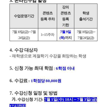
3.
온라인수업 일정
강의
콘텐츠
콘텐츠
학생
수업운영기간
등록 주차
등록
출석기간
기한
7
월
10
일
(
금
) ~ 7
월
7
월
9
일
7
월
10
일
(
금
) ~
1~15
주차
24
일
(
금
)
(
목
)
까지
7
월
24
일
(
금
)
4.
수강 대상자
-
재학생으로 계절학기 수강을 희망하는 학생
5.
신청 가능 최대 학점
:
6
학점 이내
6.
수강료
:
1
학점당
80,000
원
7.
수강신청 일정 및 방법
가
.
수강신청 기간
:
7
월
1
일
(
수
) 10
시
~ 7
월
3
일
(
금
)
17
시까지