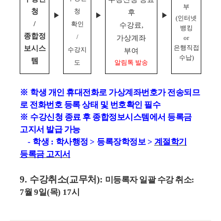
부
청
청
후
▶
▶
▶
(
인터넷
/
확인
수강료
,
뱅킹
종합정
/
가상계좌
or
은행직접
보시스
수강지
부여
수납
)
템
도
알림톡 발송
※
학생 개인 휴대전화로 가상계좌번호가 전송되므
로 전화번호 등록 상태 및
번호확인 필수
※
수강신청 종료 후 종합정보시스템에서 등록금
고지서 발급 가능
-
학생
:
학사행정
>
등록장학정보
>
계절학기
등록금 고지서
9.
수강취소
(
교무처
):
미등록자 일괄 수강 취소
:
7
월
9
일
(
목
) 17
시