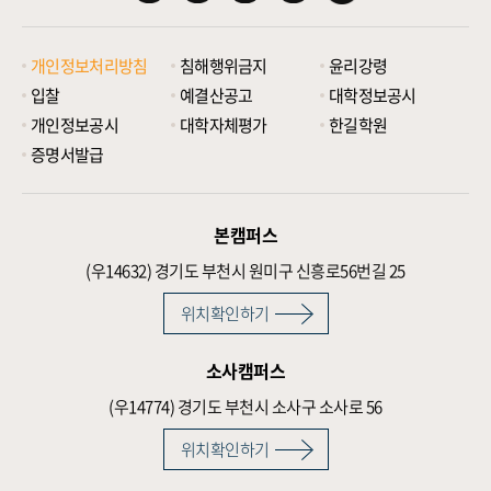
개인정보처리방침
침해행위금지
윤리강령
입찰
예결산공고
대학정보공시
개인정보공시
대학자체평가
한길학원
증명서발급
본캠퍼스
(우14632)
경기도 부천시 원미구 신흥로56번길 25
위치확인하기
소사캠퍼스
(우14774)
경기도 부천시 소사구 소사로 56
위치확인하기