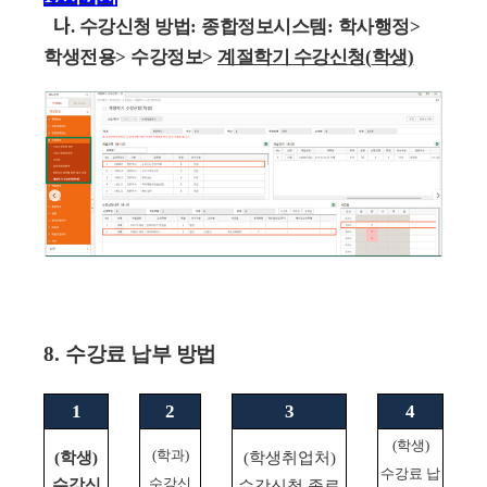
나
.
수강신청 방법
:
종합정보시스템
:
학사행정
>
학생전용
>
수강정보
>
계절학기 수강신청
(
학생
)
8.
수강료 납부 방법
1
2
3
4
(
학생
)
(
학과
)
(
학생
)
(
학생취업처
)
수강료 납
수강신
수강신
수강신청 종료