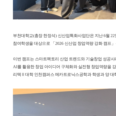
부천대학교
(
총장 한정석
)
신산업특화사업단은 지난
6
월
22
참여학생을 대상으로
「
2026
신산업 창업역량 강화 캠프
」
이번 캠프는 스마트팩토리 산업 트렌드와 기술창업 성공사
AI
를 활용한 창업 아이디어 구체화와 실전형 창업역량을 
리텍
Ⅱ
대학 인천캠퍼스 메카트로닉스공학과 학생과 양 대