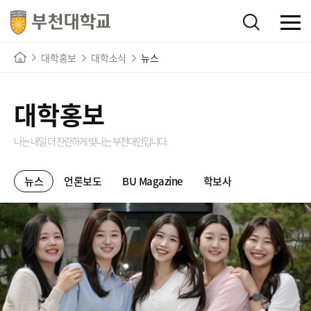
대학홍보
대학소식
뉴스
대학홍보
나는 내일 더 찬란하게 빛나는
부천대인입니다.
뉴스
언론보도
BU Magazine
학보사