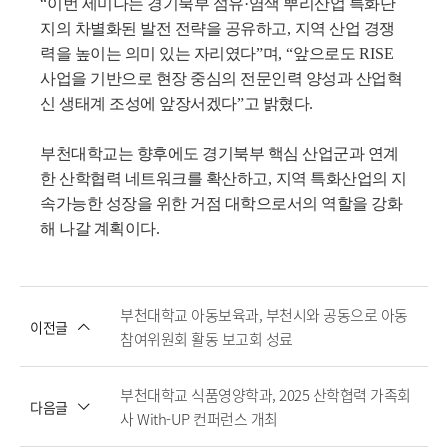
“
이번 세미나는 경기북부 섬유
·
염색 뿌리산업 특화단
지의 차별화된 발전 전략을 공유하고
,
지역 산업 경쟁
력을 높이는 의미 있는 자리였다
”
며
, “
앞으로도
RISE
사업을 기반으로 현장 중심의 전문인력 양성과 산업혁
신 생태계 조성에 앞장서겠다
”
고 밝혔다
.
부천대학교는 향후에도 경기북부 핵심 산업군과 연계
한 산학협력 네트워크를 확산하고
,
지역 특화산업의 지
속가능한 성장을 위한 거점 대학으로서의 역할을 강화
해 나갈 계획이다
.
부천대학교 아동보육과, 부천시와 공동으로 아동
이전글
참여위원회 활동 보고회 성료
부천대학교 식품영양학과, 2025 산학협력 가족회
다음글
사 With-UP 컨퍼런스 개최