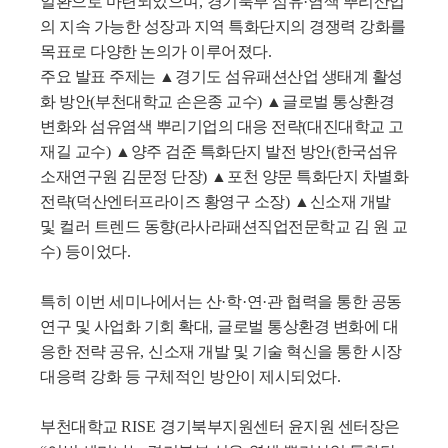
일환으로 마련되었으며
,
경기북부 섬유
·
염색 뿌리산업
의 지속 가능한 성장과 지역 특화단지의 경쟁력 강화를
목표로 다양한 논의가 이루어졌다
.
주요 발표 주제는
▲
경기도 섬유패션산업 생태계 활성
화 방안
(
부천대학교 손은종 교수
)
▲
글로벌 통상환경
변화와 섬유염색 뿌리기업의 대응 전략
(
대진대학교 고
재길 교수
)
▲
양주 검준 특화단지 발전 방안
(
한국섬유
소재연구원 김문정 단장
)
▲
포천 양문 특화단지 차별화
전략
(
덕산엔터프라이즈 황영구 소장
)
▲
신소재 개발
및 컬러 트렌드 동향
(
라사라패션직업전문학교 김 원 교
수
)
등이었다
.
특히 이번 세미나에서는 산
·
학
·
연
·
관 협력을 통한 공동
연구 및 사업화 기회 확대
,
글로벌 통상환경 변화에 대
응한 전략 공유
,
신소재 개발 및 기술 혁신을 통한 시장
대응력 강화 등 구체적인 방안이 제시되었다
.
부천대학교
RISE
경기북부지원센터 윤지원 센터장은