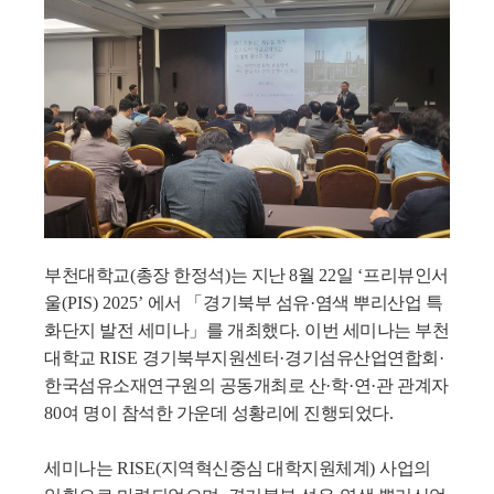
부천대학교
(
총장 한정석
)
는 지난
8
월
22
일
‘
프리뷰인서
울
(PIS) 2025’
에서
「
경기북부 섬유
·
염색 뿌리산업 특
화단지 발전 세미나
」
를 개최했다
.
이번 세미나는 부천
대학교
RISE
경기북부지원센터
·
경기섬유산업연합회
·
한국섬유소재연구원의 공동개최로 산
·
학
·
연
·
관 관계자
80
여 명이 참석한 가운데 성황리에 진행되었다
.
세미나는
RISE(
지역혁신중심 대학지원체계
)
사업의